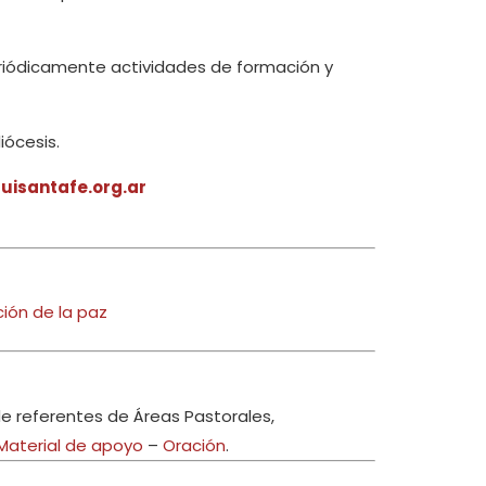
iódicamente actividades de formación y
iócesis.
isantafe.org.ar
ión de la paz
de referentes de Áreas Pastorales,
 Material de apoyo
–
Oración
.