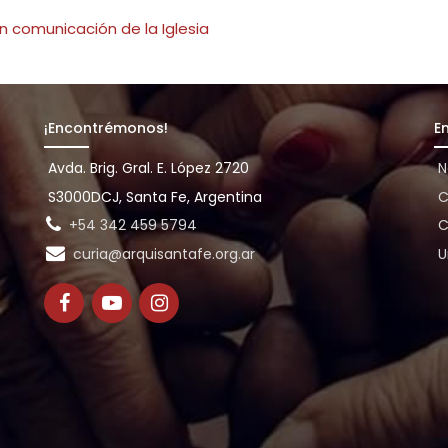
n comunicación de la Iglesia
¡Encontrémonos!
E
Avda. Brig. Gral. E. López 2720
N
S3000DCJ, Santa Fe, Argentina
C
+54 342 459 5794
C
curia@arquisantafe.org.ar
U
e