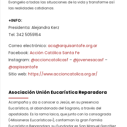
Evangelio a todas las situaciones de la vida y transforme así
las realidades cotidianas.
+INFO:
Presidenta: Alejandra Kerz
Tel. 342 5059164
Correo electrónico:
aca@arquisantafe.org.ar
Facebook:
Acción Católica Santa Fe
Instagram:
@accioncatolicasf
–
@jovenesacasf
–
@aspissantafe
Sitio web:
https://www.accioncatolica.org.ar/
Asociación Unión Eucarística Reparadora
Acompaña y da a conocer a Jesús, en su presencia
Eucarística, al abandonado del Sagrario, a través del
apostolado. Es la rama laica, que junto con la consagrada
(«Misioneros Eucarísticos«), conforman la gran Familia
Eucarística Reparadora, su Fundador es San Manuel González