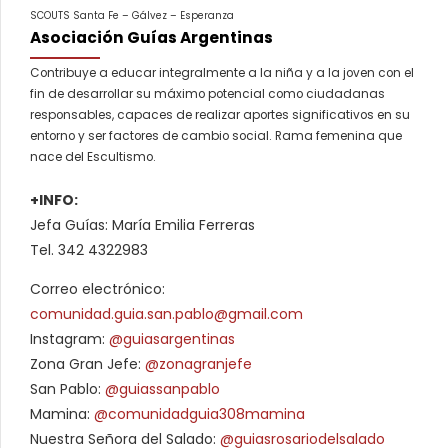
SCOUTS Santa Fe – Gálvez – Esperanza
Asociación Guías Argentinas
Contribuye a educar integralmente a la niña y a la joven con el
fin de desarrollar su máximo potencial como ciudadanas
responsables, capaces de realizar aportes significativos en su
entorno y ser factores de cambio social. Rama femenina que
nace del Escultismo.
+INFO:
Jefa Guías: María Emilia Ferreras
Tel. 342 4322983
Correo electrónico:
comunidad.guia.san.pablo@gmail.com
Instagram:
@guiasargentinas
Zona Gran Jefe:
@zonagranjefe
San Pablo:
@guiassanpablo
Mamina:
@comunidadguia308mamina
Nuestra Señora del Salado:
@guiasrosariodelsalado