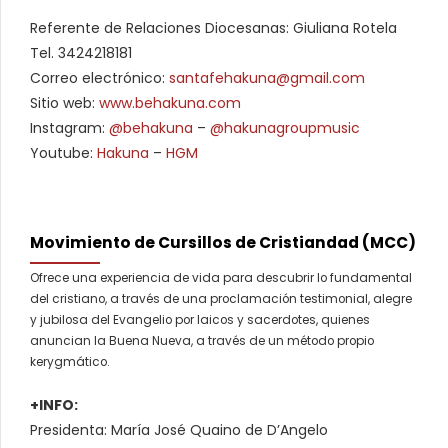
Referente de Relaciones Diocesanas: Giuliana Rotela
Tel. 3424218181
Correo electrónico:
santafehakuna@gmail.com
Sitio web:
www.behakuna.com
Instagram:
@behakuna
–
@
hakunagroupmusic
Youtube:
Hakuna
–
HGM
Movimiento de Cursillos de Cristiandad (MCC)
Ofrece una experiencia de vida para descubrir lo fundamental
del cristiano, a través de una proclamación testimonial, alegre
y jubilosa del Evangelio por laicos y sacerdotes, quienes
anuncian la Buena Nueva, a través de un método propio
kerygmático.
+INFO:
Presidenta: María José Quaino de D’Angelo