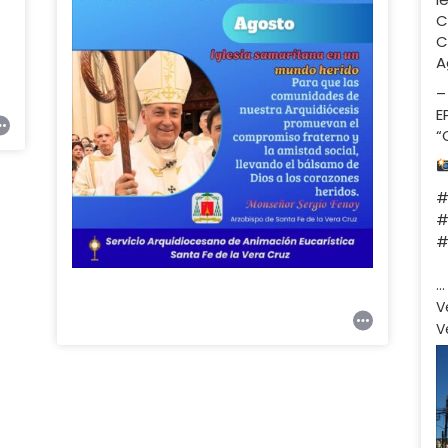
C
C
A
–
E
“
#
#
#
…
V
V
25
0
6