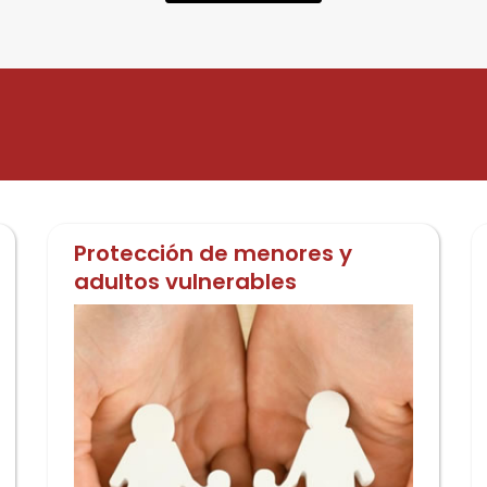
sociales a participar de 
gitales. El encuentro
Talleres Formativos del
ene como propósito no
Encuentro Nacional de
lo brindar herramientas
Evangelizadores Digitale
cnicas y estratégicas,
(ENED) 2026. La propues
no también profundizar
tendrá lugar el próximo
 la identidad espiritual
sábado 25 de julio, a […]
l evangelizador digital,
]
Protección de menores y
adultos vulnerables