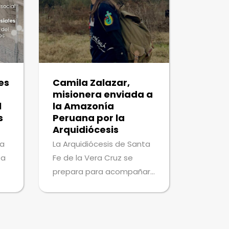
es
Camila Zalazar,
misionera enviada a
l
la Amazonía
s
Peruana por la
Arquidiócesis
ta
La Arquidiócesis de Santa
 a
Fe de la Vera Cruz se
prepara para acompañar
as
a Camila Zalazar, una
s
joven de 26 años
 a
perteneciente a la
comunidad de la Basílica