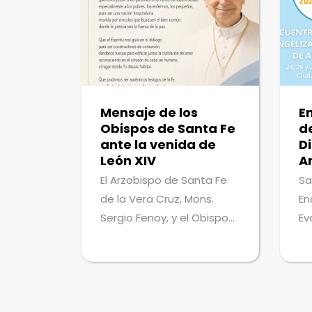
Mensaje de los
E
Obispos de Santa Fe
d
ante la venida de
Di
León XIV
A
El Arzobispo de Santa Fe
Sa
de la Vera Cruz, Mons.
En
Sergio Fenoy, y el Obispo
Ev
Auxiliar Mons. Matías
(E
Vecino, brindaron un
al
mensaje a todos los fieles
de
de la Arquidiócesis, tras el
fo
anuncio oficial de la
mi