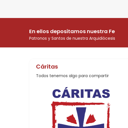
próxima visita del papa
di
León XVI al suelo
ti
argentino. Confirmando
so
En ellos depositamos nuestra Fe
los fuertes rumores que
té
Patronos y Santos de nuestra Arquidiócesis
circulaban sobre una
si
posible visita del […]
en
de
[…
Cáritas
Todos tenemos algo para compartir