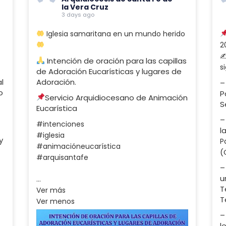
la Vera Cruz
3 days ago
Iglesia samaritana en un mundo herido
2
✍
Intención de oración para las capillas
s
de Adoración Eucarísticas y lugares de
al
Adoración.
–
o
P
Servicio Arquidiocesano de Animación
S
Eucarística
–
#intenciones
l
#iglesia
y
P
#animacióneucarística
(
#arquisantafe
–
u
…
T
Ver más
T
Ver menos
–
l