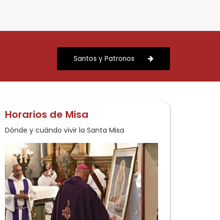
los
de Guadalupe, que este
mes de julio comenzará
una misión de dos años en
s
la Amazonía Peruana. Tras
Santos y Patronos
ta
un proceso de tres años
de oración, profundo
discernimiento […]
Horarios de Misa
Dónde y cuándo vivir la Santa Misa