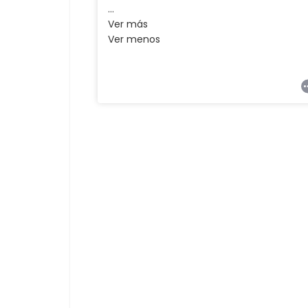
…
Ver más
Ver menos
239
14
104