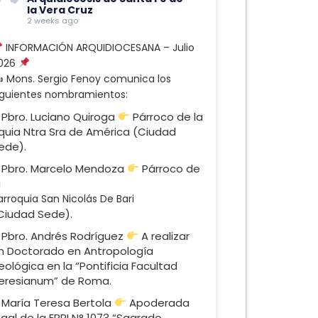
la Vera Cruz
2 weeks ago
INFORMACIÓN ARQUIDIOCESANA – Julio
026
 Mons. Sergio Fenoy comunica los
iguientes nombramientos:
 Pbro. Luciano Quiroga
Párroco de la
quia Ntra Sra de América (Ciudad
ede).
 Pbro. Marcelo Mendoza
Párroco de
a
arroquia San Nicolás De Bari
Ciudad Sede).
 Pbro. Andrés Rodríguez
A realizar
n Doctorado en Antropología
eológica en la “Pontificia Facultad
eresianum” de Roma.
 María Teresa Bertola
Apoderada
egal de la EPPI N° 1073 “Sagrado