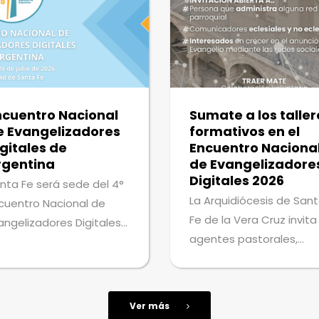
ncuentro Nacional
Sumate a los taller
e Evangelizadores
formativos en el
gitales de
Encuentro Naciona
rgentina
de Evangelizadore
Digitales 2026
nta Fe será sede del 4°
La Arquidiócesis de San
cuentro Nacional de
Fe de la Vera Cruz invita
angelizadores Digitales
agentes pastorales,
NED) de Argentina, del 24
comunicadores y a tod
 26 de julio. Es un espacio
las personas interesada
dicado al
en anunciar el Evangelio
rtalecimiento de la
Ver más
través de las redes
sión en los ámbitos