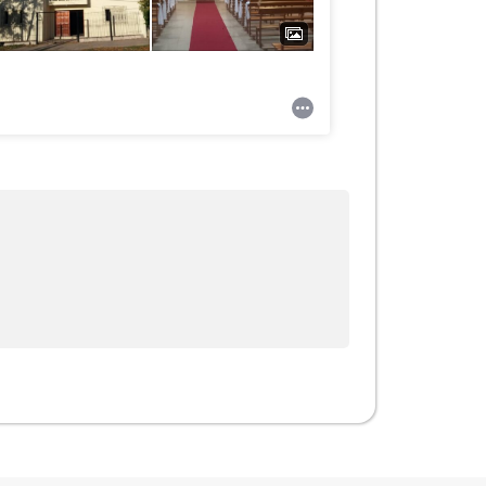
111
16
29