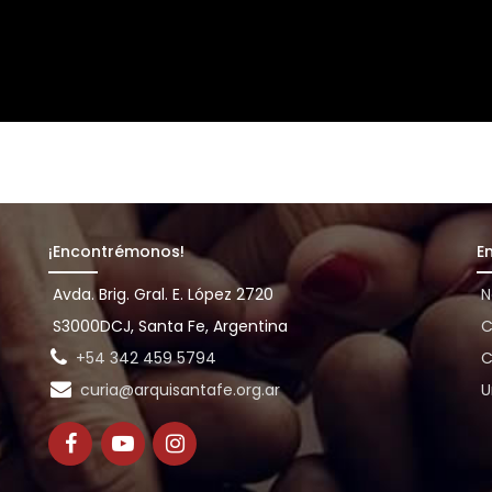
¡Encontrémonos!
E
Avda. Brig. Gral. E. López 2720
N
S3000DCJ, Santa Fe, Argentina
C
+54 342 459 5794
C
curia@arquisantafe.org.ar
U