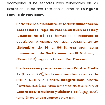
acompañar a los sectores más vulnerables en las
fiestas de fin de año. Este año el lema es
«Ninguna
familia sin Navidad».
Hasta el
23 de diciembre
, se reciben
alimentos no
perecederos, ropa de verano en buen estado y
juguetes no bélicos
(envueltos e indicando la
edad), con el objetivo de hacer posible el
24 de
diciembre
, de
16 a 00 h
, una gran
cena
comunitaria de Nochebuena
en El Molino
(Bv.
Gálvez 2350), organizada por la Red Puentes.
Las donaciones pueden acercarse a
Cáritas Santa
Fe
(Francia 1973), los lunes, miércoles y viernes de
8:30 a 12:30 h; al
Centro Integral Comunitario
(Lavaisse 1582), de lunes a viernes de 9 a 18 h; y al
Centro de Día Mujeres y Disidencias
(Jujuy 2820),
también de lunes a viernes de 9 a 18 h.