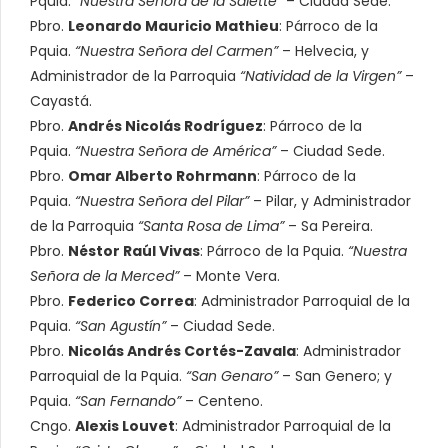
Pquia.
“Nuestra Señora de la Salette”
– Ciudad Sede.
Pbro.
Leonardo Mauricio Mathieu
: Párroco de la
Pquia.
“Nuestra Señora del Carmen”
– Helvecia, y
Administrador de la Parroquia
“Natividad de la Virgen”
–
Cayastá.
Pbro.
Andrés Nicolás Rodríguez
: Párroco de la
Pquia.
“Nuestra Señora de América”
– Ciudad Sede.
Pbro.
Omar Alberto Rohrmann
: Párroco de la
Pquia.
“Nuestra Señora del Pilar”
– Pilar, y Administrador
de la Parroquia
“Santa Rosa de Lima”
– Sa Pereira.
Pbro.
Néstor Raúl Vivas
: Párroco de la Pquia.
“Nuestra
Señora de la Merced”
– Monte Vera.
Pbro.
Federico Correa
: Administrador Parroquial de la
Pquia.
“San Agustín”
– Ciudad Sede.
Pbro.
Nicolás Andrés Cortés-Zavala
: Administrador
Parroquial de la Pquia.
“San Genaro”
– San Genero; y
Pquia.
“San Fernando”
– Centeno.
Cngo.
Alexis Louvet
: Administrador Parroquial de la