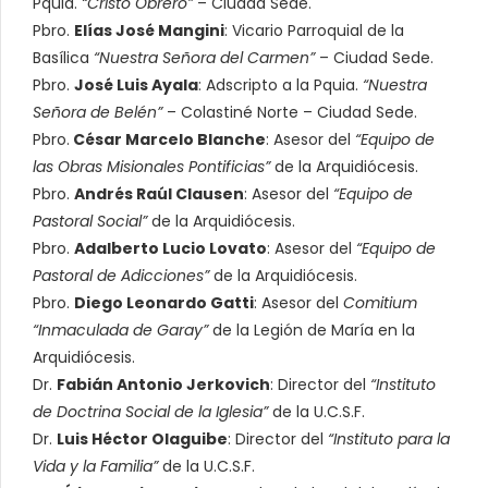
Pquia.
“Cristo Obrero”
– Ciudad Sede.
Pbro.
Elías José Mangini
: Vicario Parroquial de la
Basílica
“Nuestra Señora del Carmen”
– Ciudad Sede.
Pbro.
José Luis Ayala
: Adscripto a la Pquia.
“Nuestra
Señora de Belén”
– Colastiné Norte – Ciudad Sede.
Pbro.
César Marcelo Blanche
: Asesor del
“Equipo de
las Obras Misionales Pontificias”
de la Arquidiócesis.
Pbro.
Andrés Raúl Clausen
: Asesor del
“Equipo de
Pastoral Social”
de la Arquidiócesis.
Pbro.
Adalberto Lucio Lovato
: Asesor del
“Equipo de
Pastoral de Adicciones”
de la Arquidiócesis.
Pbro.
Diego Leonardo Gatti
: Asesor del
Comitium
“Inmaculada de Garay”
de la Legión de María en la
Arquidiócesis.
Dr.
Fabián Antonio Jerkovich
: Director del
“Instituto
de Doctrina Social de la Iglesia”
de la U.C.S.F.
Dr.
Luis Héctor Olaguibe
: Director del
“Instituto para la
Vida y la Familia”
de la U.C.S.F.