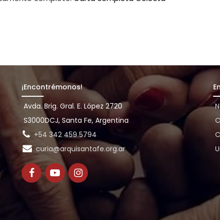
¡Encontrémonos!
E
Avda. Brig. Gral. E. López 2720
N
S3000DCJ, Santa Fe, Argentina
C
+54 342 459 5794
C
curia@arquisantafe.org.ar
U
e