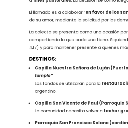
a
fines pastorales
. La decisión se tomó luego
El llamado es a colaborar “
en favor de los s
de su amor, mediante la solicitud por los demá
La colecta se presenta como una ocasión pa
compartiendo lo que cada uno tiene. Siguiendo
4,17) y para mantener presente a quienes más l
DESTINOS:
Capilla Nuestra Señora de Luján (Puert
templo”
Los fondos se utilizarán para la
restauració
argentino.
Capilla San Vicente de Paul (Parroquia S
La comunidad necesita volver a
techar gra
Parroquia San Francisco Solano (cordón