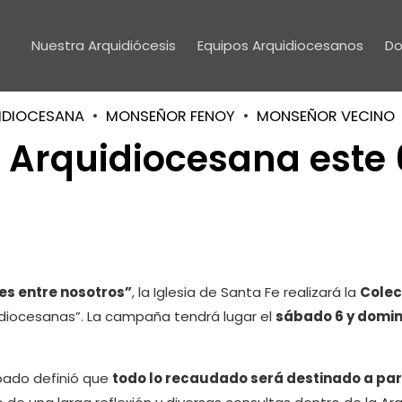
Nuestra Arquidiócesis
Equipos Arquidiocesanos
Do
IDIOCESANA
MONSEÑOR FENOY
MONSEÑOR VECINO
a Arquidiocesana este 
s entre nosotros”
, la Iglesia de Santa Fe realizará la
Colec
diocesanas”. La campaña tendrá lugar el
sábado 6 y domin
spado definió que
todo lo recaudado será destinado a pa