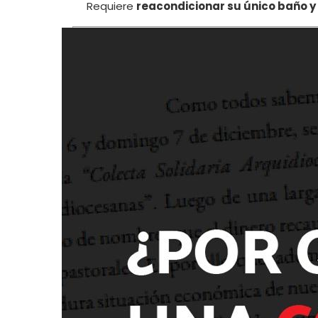
Requiere
reacondicionar su único baño y