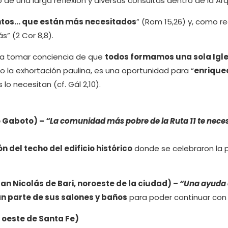
 de una larga reflexión y diversas consultas dentro de la Arq
antos… que están más necesitados
” (Rom 15,26) y, como r
s” (2 Cor 8,8).
ra tomar conciencia de que
todos formamos una sola Igle
 la exhortación paulina, es una oportunidad para “
enrique
o necesitan (cf. Gál 2,10).
o Gaboto) –
“La comunidad más pobre de la Ruta 11 te necesi
n del techo del edificio histórico
donde se celebraron la p
an Nicolás de Bari, noroeste de la ciudad) –
“Una ayuda 
n parte de sus salones y baños
para poder continuar con 
 oeste de Santa Fe)