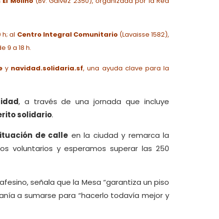
 El Molino
(Bv. Gálvez 2350), organizada por la Red
 h; al
Centro Integral Comunitario
(Lavaisse 1582),
e 9 a 18 h.
e
y
navidad.solidaria.sf
, una ayuda clave para la
lidad
, a través de una jornada que incluye
rito solidario
.
ituación de calle
en la ciudad y remarca la
s voluntarios y esperamos superar las 250
afesino, señala que la Mesa “garantiza un piso
danía a sumarse para “hacerlo todavía mejor y