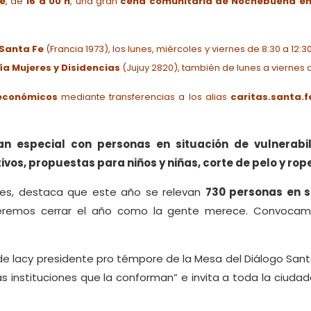
e
, de
16 a 00 h
, una gran
cena comunitaria de Nochebuena
en
 Santa Fe
(Francia 1973), los lunes, miércoles y viernes de 8:30 a 12:30
ía Mujeres y Disidencias
(Jujuy 2820), también de lunes a viernes d
económicos
mediante transferencias a los alias
caritas.santa.f
an especial con personas en situación de vulnerabi
os, propuestas para niños y niñas, corte de pelo y rope
tes, destaca que este año se relevan
730 personas en s
ueremos cerrar el año como la gente merece. Convocamo
 de lacy presidente pro témpore de la Mesa del Diálogo Sant
as instituciones que la conforman” e invita a toda la ciuda