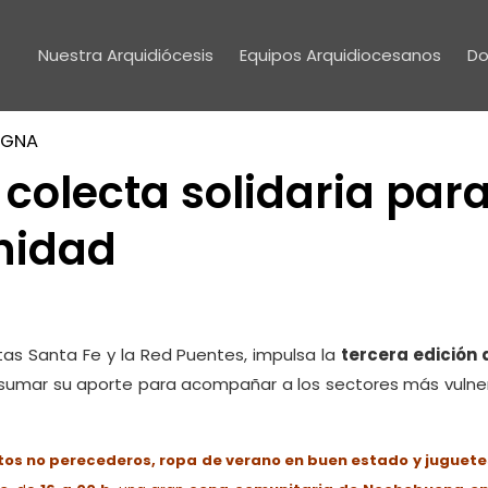
Nuestra Arquidiócesis
Equipos Arquidiocesanos
Do
IGNA
colecta solidaria par
nidad
tas Santa Fe y la Red Puentes, impulsa la
tercera edición
mar su aporte para acompañar a los sectores más vulnerab
os no perecederos, ropa de verano en buen estado y juguete