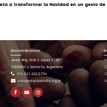
reta a transformar la Navidad en un gesto de 
¡Encontrémonos!
E
Avda. Brig. Gral. E. López 2720
N
S3000DCJ, Santa Fe, Argentina
C
+54 342 459 5794
C
curia@arquisantafe.org.ar
U