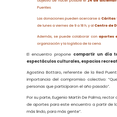
objetivo de hacer posible el
24 de diciembr
Puentes.
Las donaciones pueden acercarse a
Cáritas
de lunes a viernes de 9 a 18 h; y al
Centro de D
Además, se puede colaborar con
aportes 
organización y la logística de la cena.
El encuentro propone
compartir un día t
espectáculos culturales, espacios recreativ
Agostina Bottaro, referente de la Red Puen
importancia del compromiso colectivo: “Q
personas que participaron el año pasado”.
Por su parte, Eugenio Martín De Palma, rector
de aportes para este encuentro a partir de l
más lindo, para más gente”.