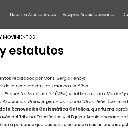
Nuestra Arquidiócesis
Equipos Arquidiocesanos
Do
Y MOVIMIENTOS
 estatutos
ntos realizados por Mons. Sergio Fenoy:
r de la
Renovación Carismática Católica
.
o Encuentro Matrimonial
(MEM) y del Movimiento
‘Verdad y 
la
Asociación Guías Argentinas – Zona “Gran Jefe”
(comunida
de la Renovación Carismática Católica, que fuera
aprob
avés del Tribunal Eclesiástico y el Equipo Arquidiocesano d
ión a personas que buscan soluciones a sus uniones irregul