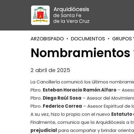
ARZOBISPADO
DOCUMENTOS
GRUPOS 
Nombramientos y
2 abril de 2025
La Cancillería comunicó los últimos nombramie
Pbro.
Esteban Horacio Ramón Alfaro
– Aseso
Pbro.
Diego Raúl Sosa
– Asesor del
Movimient
Pbro.
Federico Correa
– Asesor Espiritual de 
A su vez, hizo lo propio con el nuevo
Estatuto 
Finalmente, comunica que la Arquidiócesis a tr
prejudicial
para acompañar y brindar orientac