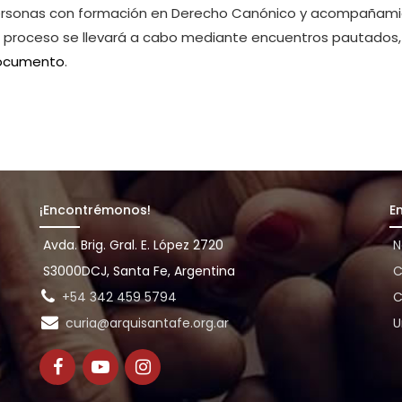
ersonas con formación en Derecho Canónico y acompañamient
 El proceso se llevará a cabo mediante encuentros pautados
documento
.
¡Encontrémonos!
E
Avda. Brig. Gral. E. López 2720
N
S3000DCJ, Santa Fe, Argentina
C
+54 342 459 5794
C
curia@arquisantafe.org.ar
U