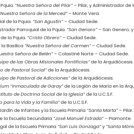
 Pquia.
“Nuestra Señora del Pilar”
– Pilar, y Administrador de 
“Nuestra Señora de la Merced”
– Monte Vera.
ial de la Pquia.
“San Agustín”
– Ciudad Sede.
strador Parroquial de la Pquia.
“San Genaro”
– San Genero; y
 de la Pquia.
“Cristo Obrero”
– Ciudad Sede.
 la Basílica
“Nuestra Señora del Carmen”
– Ciudad Sede.
uestra Señora de Belén”
– Colastiné Norte – Ciudad Sede.
uipo de las Obras Misionales Pontificias”
de la Arquidiócesis.
o de Pastoral Social”
de la Arquidiócesis.
uipo de Pastoral de Adicciones”
de la Arquidiócesis.
ium “Inmaculada de Garay”
de la Legión de María en la Arqu
stituto de Doctrina Social de la Iglesia”
de la U.C.S.F.
to para la Vida y la Familia”
de la U.C.S.F.
Jardín de Infantes y la Escuela Primaria
“Santa Marta”
– Pilar.
de la Escuela Secundaria
“José Manuel Estrada”
– Piamonte.
gal de la Escuela Primaria
“San Luis Gonzaga”
y
“Santa Móni