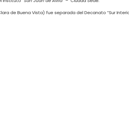
l Instituto
“San Juan de Ávila”
– Ciudad Sede.
ara de Buena Vista) fue separada del Decanato “Sur Interior