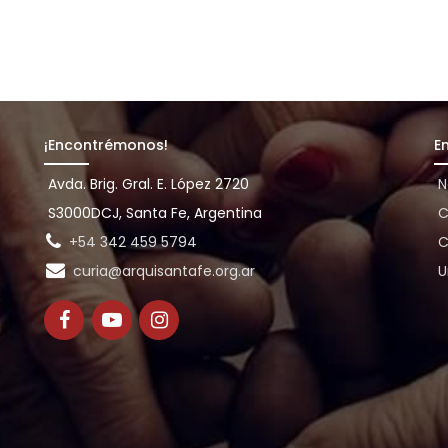
¡Encontrémonos!
E
Avda. Brig. Gral. E. López 2720
N
S3000DCJ, Santa Fe, Argentina
C
+54 342 459 5794
C
curia@arquisantafe.org.ar
U
e