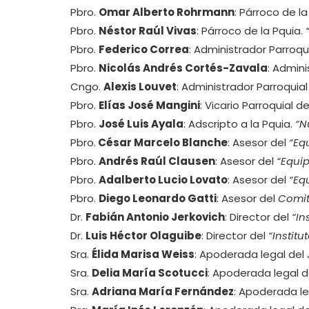
Pbro.
Omar Alberto Rohrmann
: Párroco de la
Pbro.
Néstor Raúl Vivas
: Párroco de la Pquia.
Pbro.
Federico Correa
: Administrador Parroqu
Pbro.
Nicolás Andrés Cortés-Zavala
: Admini
Cngo.
Alexis Louvet
: Administrador Parroquial
Pbro.
Elías José Mangini
: Vicario Parroquial de
Pbro.
José Luis Ayala
: Adscripto a la Pquia.
“N
Pbro.
César Marcelo Blanche
: Asesor del
“Eq
Pbro.
Andrés Raúl Clausen
: Asesor del
“Equip
Pbro.
Adalberto Lucio Lovato
: Asesor del
“Eq
Pbro.
Diego Leonardo Gatti
: Asesor del
Comit
Dr.
Fabián Antonio Jerkovich
: Director del
“In
Dr.
Luis Héctor Olaguibe
: Director del
“Institu
Sra.
Élida Marisa Weiss
: Apoderada legal del 
Sra.
Delia María Scotucci
: Apoderada legal 
Sra.
Adriana María Fernández
: Apoderada le