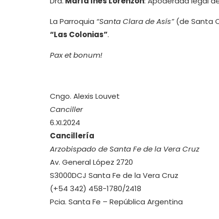
Dra.
María Inés Lorenzón
: Apoderada legal de
La Parroquia
“Santa Clara de Asís”
(de Santa Cl
“Las Colonias”
.
Pax et bonum!
Cngo. Alexis Louvet
Canciller
6.XI.2024
Cancillería
Arzobispado de Santa Fe de la Vera Cruz
Av. General López 2720
S3000DCJ Santa Fe de la Vera Cruz
(+54 342) 458-1780/2418
Pcia. Santa Fe – República Argentina