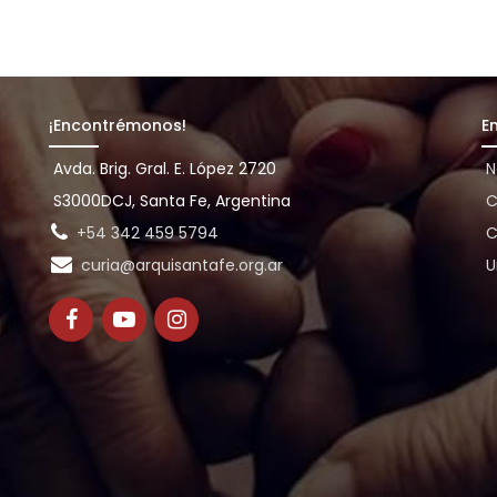
¡Encontrémonos!
E
Avda. Brig. Gral. E. López 2720
N
S3000DCJ, Santa Fe, Argentina
C
+54 342 459 5794
C
curia@arquisantafe.org.ar
U
e