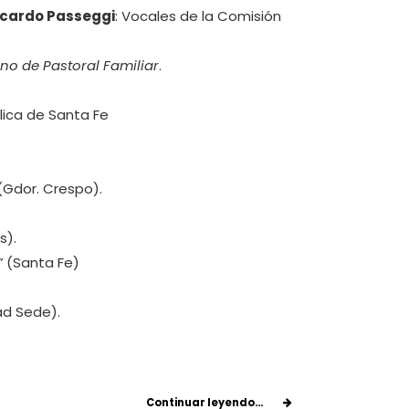
Ricardo Passeggi
: Vocales de la Comisión
no de Pastoral Familiar
.
lica de Santa Fe
Gdor. Crespo).
s).
”
(Santa Fe)
ad Sede).
Continuar leyendo...