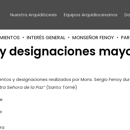
Nuestra Arquidiócesis
Equipos Arquidiocesanos
Do
MIENTOS
INTERÉS GENERAL
MONSEÑOR FENOY
PAR
y designaciones may
entos y designaciones realizados por Mons. Sergio Fenoy du
tra Señora de la Paz”
(Santo Tomé)
Fe
e
ora