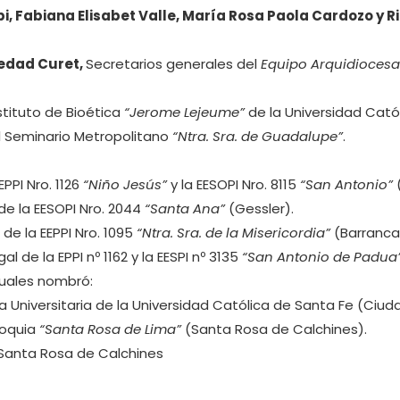
, Fabiana Elisabet Valle, María Rosa Paola Cardozo y 
ledad Curet,
Secretarios generales del
Equipo Arquidiocesa
nstituto de Bioética
“Jerome Lejeume”
de la Universidad Cató
l Seminario Metropolitano
“Ntra. Sra. de Guadalupe”
.
PPI Nro. 1126
“Niño Jesús”
y la EESOPI Nro. 8115
“San Antonio”
(
de la EESOPI Nro. 2044
“Santa Ana”
(Gessler).
de la EEPPI Nro. 1095
“Ntra. Sra. de la Misericordia”
(Barranca
l de la EPPI nº 1162 y la EESPI nº 3135
“San Antonio de Padua
cuales nombró:
la Universitaria de la Universidad Católica de Santa Fe (Ciud
roquia
“Santa Rosa de Lima”
(Santa Rosa de Calchines).
Santa Rosa de Calchines